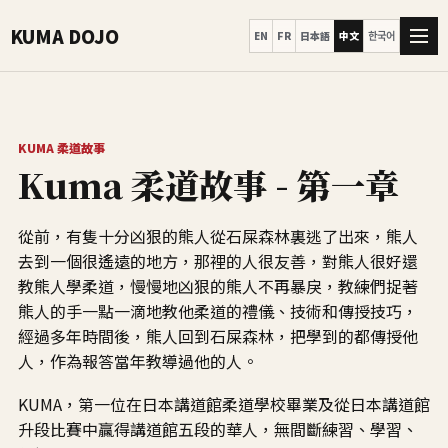
KUMA DOJO
EN
FR
日本語
中文
한국어
KUMA 柔道故事
Kuma 柔道故事 - 第一章
從前，有隻十分凶狠的熊人從石屎森林裏逃了出來，熊人
去到一個很遙遠的地方，那裡的人很友善，對熊人很好還
教熊人學柔道，慢慢地凶狠的熊人不再暴戾，教練們捉著
熊人的手一點一滴地教他柔道的禮儀、技術和傳授技巧，
經過多年時間後，熊人回到石屎森林，把學到的都傳授他
人，作為報答當年教導過他的人。
KUMA，第一位在日本講道館柔道學校畢業及從日本講道館
升段比賽中贏得講道館五段的華人，無間斷練習、學習、