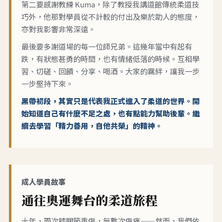
第二要感謝教練 Kuma，除了教授我講道館傳統柔道技
巧外，他那對學員從不計較的付出及樂於助人的態度，
亦對我影響非常深遠。
最後要多謝道場的每一位師兄弟。這幾年當中有起有
跌，有狀態甚勇的時間，也有情緒低落的時候。互相學
習、切磋、回饋、分享、喝酒。大家的羈絆，讓我一步
一步堅持下來。
黑帶初段，其實只是代表我正式進入了柔道的世界。開
始知道自己有什麼不足之處，也有點能力幫助後輩。繼
續去學習「精力善用，自他共榮」的精神。
成人學員故事
通往奧運舞台的柔道旅程
十年，兩次膝關節重傷，無數次傷痛——然而，我們依