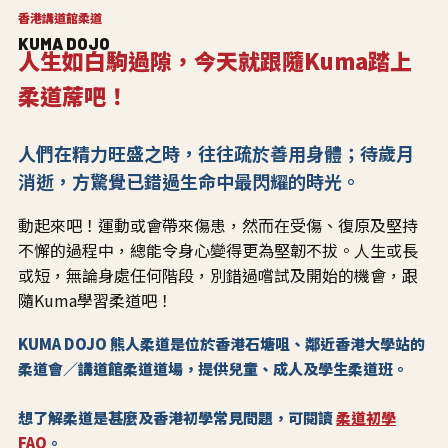
香港講道館柔道
KUMA DOJO
人生如白駒過隙，今天就跟隨Kuma踏上
柔道蓆吧！
人們在精力旺盛之時，往往疏於善用身體；待歲月
消逝，方驚覺已錯過生命中最閃耀的時光。
動起來吧！運動或會帶來傷患，然而在受傷、復原及堅持
不懈的過程中，總能令身心變得更為堅韌不拔。人生或長
或短，無論身處任何階段，別錯過嚐試及開始的機會，跟
隨Kuma學習柔道吧！
KUMA DOJO 熊人柔道是位於香港石塘咀、鄰近香港大學站的
柔道會／講道館柔道道場，提供兒童、成人及學生柔道班。
想了解柔道是甚麼及香港初學常見問題，可閱讀
柔道初學
FAQ
。