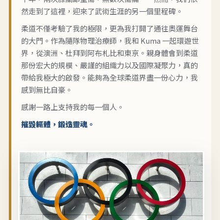
然走到了這裡，迎來了武術生涯的另一個里程碑。
柔道不僅考驗了我的極限，更為我打開了通往奧運舞台
的大門。作為隨隊物理治療師，我和 Kuma 一起環遊世
界，從澳洲、杜拜到阿布札比和東京。親身體會到柔道
那份宏大的規模、嚴謹的組織力以及國際凝聚力，真的
帶給我極大的啟發。能夠為全球柔道界盡一份心力，我
感到無比自豪。
感謝一路上支持我的每一個人。
摧毀軀體，鍛造靈魂。