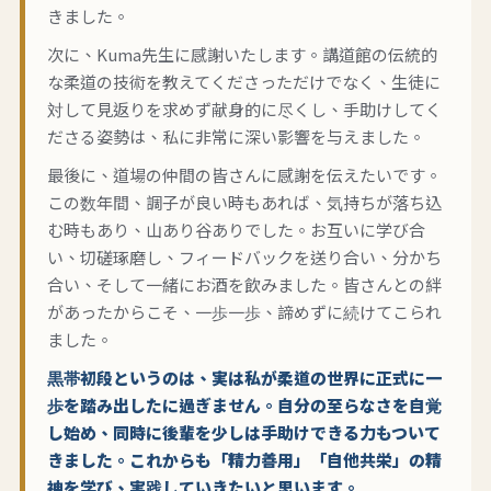
きました。
次に、Kuma先生に感謝いたします。講道館の伝統的
な柔道の技術を教えてくださっただけでなく、生徒に
対して見返りを求めず献身的に尽くし、手助けしてく
ださる姿勢は、私に非常に深い影響を与えました。
最後に、道場の仲間の皆さんに感謝を伝えたいです。
この数年間、調子が良い時もあれば、気持ちが落ち込
む時もあり、山あり谷ありでした。お互いに学び合
い、切磋琢磨し、フィードバックを送り合い、分かち
合い、そして一緒にお酒を飲みました。皆さんとの絆
があったからこそ、一歩一歩、諦めずに続けてこられ
ました。
黒帯初段というのは、実は私が柔道の世界に正式に一
歩を踏み出したに過ぎません。自分の至らなさを自覚
し始め、同時に後輩を少しは手助けできる力もついて
きました。これからも「精力善用」「自他共栄」の精
神を学び、実践していきたいと思います。