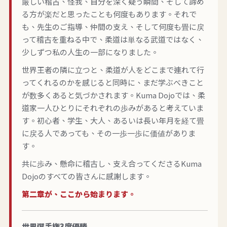
厳しい稽古、怪我、自分を深く疑う瞬間、そして諦め
る方が楽だと思ったことも何度もあります。それで
も、先生のご指導、仲間の支え、そして何度も畳に戻
って稽古を重ねる中で、柔道は単なる武道ではなく、
少しずつ私の人生の一部になりました。
世界王者の隣に立つと、柔道が人をどこまで連れて行
ってくれるのかを感じると同時に、まだ学ぶべきこと
が数多くあると気づかされます。Kuma Dojoでは、柔
道家一人ひとりにそれぞれの歩みがあると考えていま
す。初心者、学生、大人、あるいは長い年月を経て畳
に戻る人であっても、その一歩一歩に価値がありま
す。
共に歩み、懸命に稽古し、支え合ってくださるKuma
Dojoのすべての皆さんに感謝します。
第二章が、ここから始まります。
世界選手権3度優勝