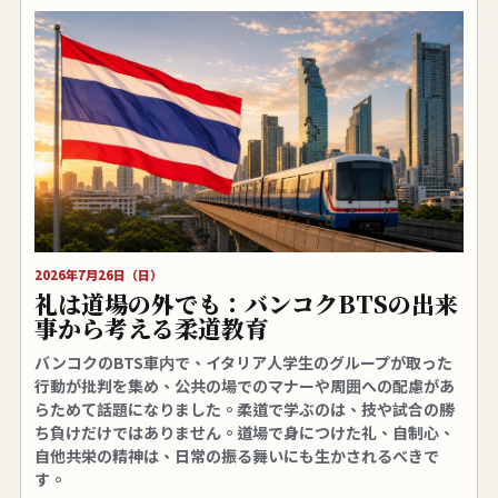
2026年7月26日（日）
礼は道場の外でも：バンコクBTSの出来
事から考える柔道教育
バンコクのBTS車内で、イタリア人学生のグループが取った
行動が批判を集め、公共の場でのマナーや周囲への配慮があ
らためて話題になりました。柔道で学ぶのは、技や試合の勝
ち負けだけではありません。道場で身につけた礼、自制心、
自他共栄の精神は、日常の振る舞いにも生かされるべきで
す。