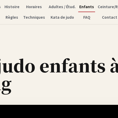
s
Histoire
Horaires
Adultes / Étud.
Enfants
Ceinture/R
Règles
Techniques
Kata de judo
FAQ
Contact
judo enfants 
ng