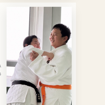
a
.
é